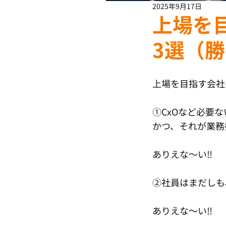
2025年9月17日
上場を
3選（
上場を目指す会社
①CxOなど必要な
かつ、それが業務
ありえな〜い‼️
②社員はまだしも
ありえな〜い‼️