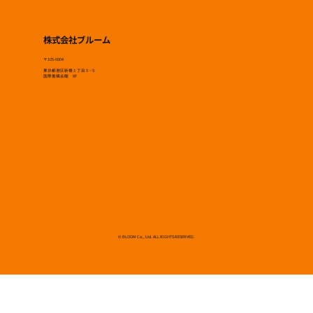
株式会社ブルーム
〒105-0004
東京都港区新橋１丁目５−５
国際善隣会館 6F
© BLOOM Co., Ltd. ALL RIGHTS RESERVED.