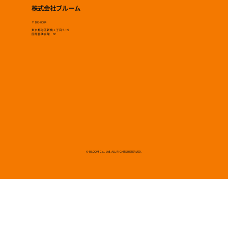
株式会社ブルーム
〒105-0004
東京都港区新橋１丁目５−５
国際善隣会館 6F
© BLOOM Co., Ltd. ALL RIGHTS RESERVED.