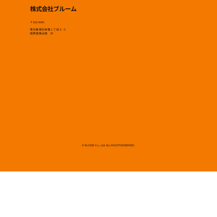
株式会社ブルーム
〒105-0004
東京都港区新橋１丁目５−５
国際善隣会館 6F
© BLOOM Co., Ltd. ALL RIGHTS RESERVED.