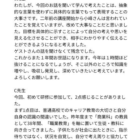
わたしが、今回のお話を聞いて学んで考えたことは、抽象
的な言葉を使わずに具体的な言葉でもって表現することの
大事さです。二年前の講座開始から小峰さんは言われてい
たことを覚えていますが、改めて大事なことだと思いまし
た。目標を具体的に示すことによって自分の考えや思いを
見える化させることができ、相手にわかりやすく伝えるこ
とができるようになると考えました。
ゲストさんの話を聞けなくて残念でした。
これからまた１年間お世話になります。今年は１時間ほど
抜けることになるでしょうが、そこ以外のところで知識を
増やし、吸収し発見し、深めていきたいと考えています。
よろしくお願いします。
C先生
今回、初めて研修に参加して、2点感じることがありまし
た。
まず1点目は、普通高校でのキャリア教育の大切さと自分
自身の認識の間違いでした。昨年度まで「商業科」の教員
として38年間、「職業教育」を軸に置いて生徒・教科に
向き合ってきました。子供たちが社会に出たときに、指示
待ちではなく、状況を自覚し、自分で考え周りと協力して