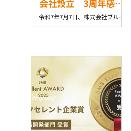
会社設立 3周年感謝
の会
令和7年7月7日、株式会社ブルー
ムの会社設立3周年。 日頃お世話
になっている方々をご招待させて
いただき、銀座秘密基地にて開催
しました。 開会はオプト時代から
交流させていただいていて、現在
はベンチャ若手経営者の育成でご
協力いただいている、石橋さんに
ご挨拶をいただきました。...