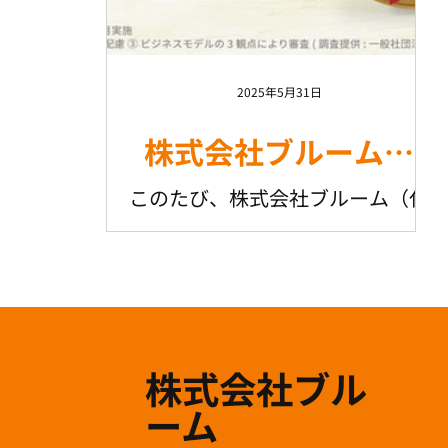
2025年5月31日
株式会社ブルーム、
「2025年度 SMBエク
このたび、株式会社ブルーム（代
表取締役：小峰 正仁）は、一般社
セレント企業賞・組織
団法人企業価値調査機構が主催す
開発部門」を受賞いた
る「2025年度 SMBエクセレント
しました。
企業賞」において、「組織開発部
門」での受賞企業として選出され
株式会社ブル
ました。 「SMBエクセレント企業
賞」は、全国の中小企業の中か
ーム
ら、独自性、人的資本経営...