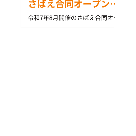
さばえ合同オープンカ
ンパニー
令和7年8月開催のさばえ合同オー
プンカンパニーの参加企業説明会
を開催しました。 この夏に4日間
開催します。 合計60名の県内外学
生の参加を目指します。 参加企業
の、皆様にはグループワークを通
じて理解を深めていただきまし
た。 新しい試みは...