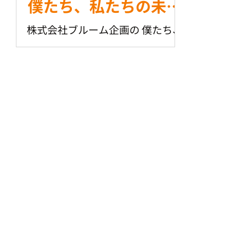
僕たち、私たちの未来
を考えるアート展
株式会社ブルーム企画の 僕たち、
私たちの未来を考えるアート展
2025
2025 2025年6月17日（火）〜22日
（日）開催
https://www.members.co.jp/co
mpany/news/2025/0520