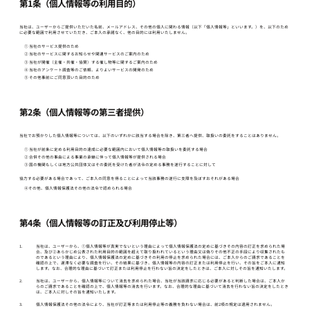
第1条（個人情報等の利用目的）
当社は、ユーザーからご提供いただいた名前、メールアドレス、その他の個人に関わる情報（以下「個人情報等」といいます。）を、以下のため
に必要な範囲で利用させていただき、ご本人の承諾なく、他の目的には利用いたしません。
① 当社のサービス提供のため
② 当社のサービスに関するお知らせや関連サービスのご案内のため
③ 当社が開催（主催・共催・協賛）する催し物等に関するご案内のため
④ 当社のアンケート調査等のご依頼、よりよいサービスの開発のため
⑤ その他事前にご同意頂いた目的のため
第2条（個人情報等の第三者提供）
当社でお預かりした個人情報等については、以下のいずれかに該当する場合を除き、第三者へ提供、取扱いの委託をすることはありません。
① 当社が前条に定める利用目的の達成に必要な範囲内において個人情報等の取扱いを委託する場合
② 合併その他の事由による事業の承継に伴って個人情報等が提供される場合
③ 国の機関もしくは地方公共団体又はその委託を受けた者が法令の定める事務を遂行することに対して
協力する必要がある場合であって、ご本人の同意を得ることによって当該事務の遂行に支障を及ぼすおそれがある場合
④その他、個人情報保護法その他の法令で認められる場合
第4条（個人情報等の訂正及び利用停止等）
1.
当社は、ユーザーから、①個人情報等が真実でないという理由によって個人情報保護法の定めに基づきその内容の訂正を求められた場
合、及び②あらかじめ公表された利用目的の範囲を超えて取り扱われているという理由又は偽りその他不正の手段により収集されたも
のであるという理由により、個人情報保護法の定めに基づきその利用の停止を求められた場合には、ご本人からのご請求であることを
確認の上で、遅滞なく必要な調査を行い、その結果に基づき、個人情報等の内容の訂正または利用停止を行い、その旨をご本人に通知
します。なお、合理的な理由に基づいて訂正または利用停止を行わない旨の決定をしたときは、ご本人に対しその旨を通知いたします。
2.
当社は、ユーザーから、個人情報等について消去を求められた場合、当社が当該請求に応じる必要があると判断した場合は、ご本人か
らのご請求であることを確認の上で、個人情報等の消去を行います。なお、合理的な理由に基づいて消去を行わない旨の決定をしたとき
は、ご本人に対しその旨を通知いたします。
3.
個人情報保護法その他の法令により、当社が訂正等または利用停止等の義務を負わない場合は、前2項の規定は適用されません。